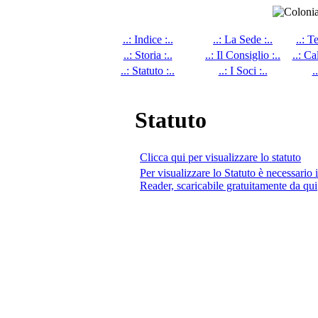
..: Indice :..
..: La Sede :..
..: T
..: Storia :..
..: Il Consiglio :..
..: Ca
..: Statuto :..
..: I Soci :..
.
Statuto
Clicca qui per visualizzare lo statuto
Per visualizzare lo Statuto è necessari
Reader, scaricabile gratuitamente da qui