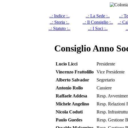
..: Indice :..
..: La Sede :..
..: T
..: Storia :..
..: Il Consiglio :..
..: Ca
..: Statuto :..
..: I Soci :..
.
Consiglio Anno Soc
Lucio Licci
Presidente
Vincenzo Frattolillo
Vice Presidente
Alberto Salvador
Segretario
Antonio Rollo
Cassiere
Raffaele Addesa
Resp. Avveniment
Michele Angelino
Resp. Relazioni
Nicola Coduti
Resp. Infrastruttu
Paulo Guedes
Resp. Gestione B
Osvaldo Malagnino
Resp. Gestione B